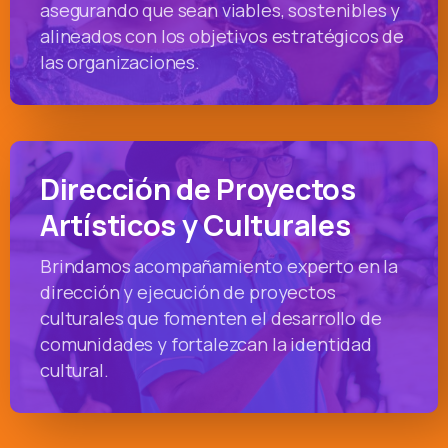
asegurando que sean viables, sostenibles y
alineados con los objetivos estratégicos de
las organizaciones.
Dirección de Proyectos
Artísticos y Culturales
Brindamos acompañamiento experto en la
dirección y ejecución de proyectos
culturales que fomenten el desarrollo de
comunidades y fortalezcan la identidad
cultural.